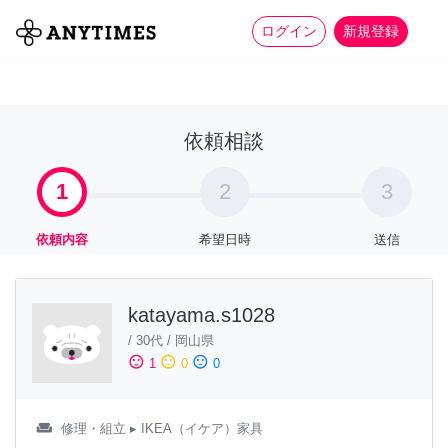
more_horiz
全て
修理・組立
家事
ログイン
新規登録
依頼相談
1
2
3
依頼内容
希望日時
送信
katayama.s1028
/
30代
/
岡山県
sentiment_satisfied
sentiment_neutral
sentiment_dissatisfied
1
0
0
weekend
修理・組立
▸ IKEA（イケア）家具