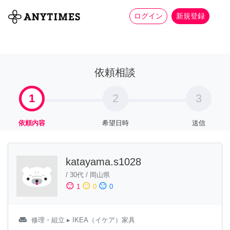
more_horiz
全て
修理・組立
家事
ログイン
新規登録
依頼相談
1
2
3
依頼内容
希望日時
送信
katayama.s1028
/
30代
/
岡山県
sentiment_satisfied
sentiment_neutral
sentiment_dissatisfied
1
0
0
weekend
修理・組立
▸ IKEA（イケア）家具