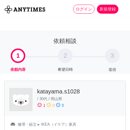
more_horiz
全て
修理・組立
家事
ログイン
新規登録
依頼相談
1
2
3
依頼内容
希望日時
送信
katayama.s1028
/
30代
/
岡山県
sentiment_satisfied
sentiment_neutral
sentiment_dissatisfied
1
0
0
weekend
修理・組立
▸ IKEA（イケア）家具