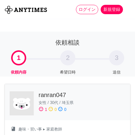
more_horiz
全て
修理・組立
家事
ログイン
新規登録
依頼相談
1
2
3
依頼内容
希望日時
送信
ranran047
女性
/
30代
/
埼玉県
sentiment_satisfied
sentiment_neutral
sentiment_dissatisfied
1
0
0
class
趣味・習い事
▸ 家庭教師