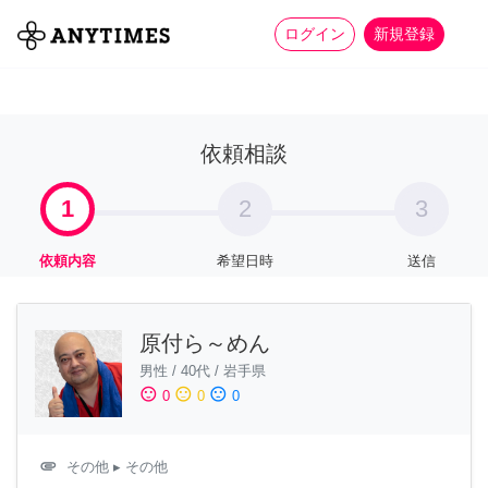
more_horiz
全て
修理・組立
家事
ログイン
新規登録
依頼相談
1
2
3
依頼内容
希望日時
送信
原付ら～めん
男性
/
40代
/
岩手県
sentiment_satisfied
sentiment_neutral
sentiment_dissatisfied
0
0
0
attachment
その他
▸ その他