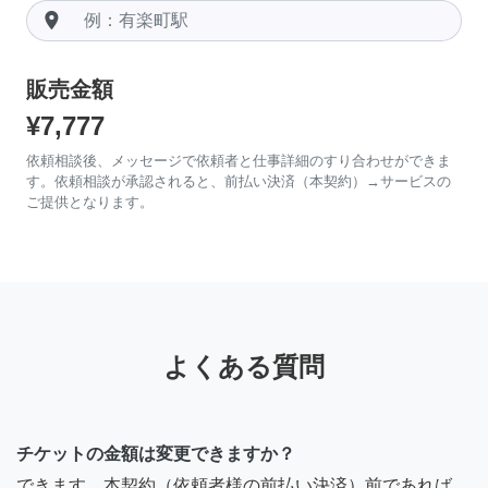
room
販売金額
¥7,777
依頼相談後、メッセージで依頼者と仕事詳細のすり合わせができま
す。依頼相談が承認されると、前払い決済（本契約）→サービスの
ご提供となります。
よくある質問
チケットの金額は変更できますか？
できます。本契約（依頼者様の前払い決済）前であれば、