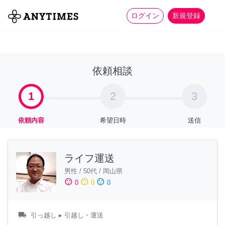
more_horiz
全て
修理・組立
家事
ログイン
新規登録
依頼相談
1
2
3
依頼内容
希望日時
送信
ライフ運送
男性
/
50代
/
岡山県
sentiment_satisfied
sentiment_neutral
sentiment_dissatisfied
0
0
0
local_shipping
引っ越し
▸ 引越し・運送