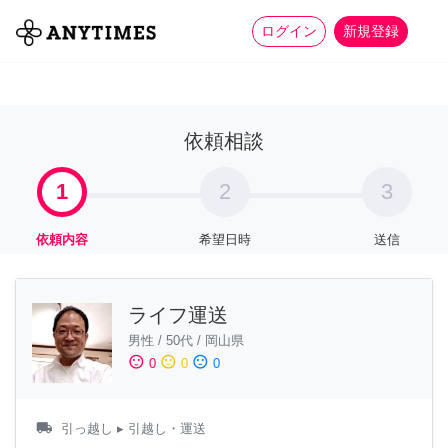
more_horiz
全て
修理・組立
家事
ログイン
新規登録
依頼相談
1
2
3
依頼内容
希望日時
送信
ライフ運送
男性
/
50代
/
岡山県
sentiment_satisfied
sentiment_neutral
sentiment_dissatisfied
0
0
0
local_shipping
引っ越し
▸ 引越し・運送