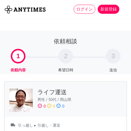
more_horiz
全て
修理・組立
家事
ログイン
新規登録
依頼相談
1
2
3
依頼内容
希望日時
送信
ライフ運送
男性
/
50代
/
岡山県
sentiment_satisfied
sentiment_neutral
sentiment_dissatisfied
0
0
0
local_shipping
引っ越し
▸ 引越し・運送