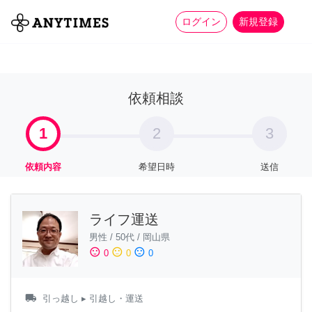
more_horiz
全て
修理・組立
家事
ログイン
新規登録
依頼相談
1
2
3
依頼内容
希望日時
送信
ライフ運送
男性
/
50代
/
岡山県
sentiment_satisfied
sentiment_neutral
sentiment_dissatisfied
0
0
0
local_shipping
引っ越し
▸ 引越し・運送