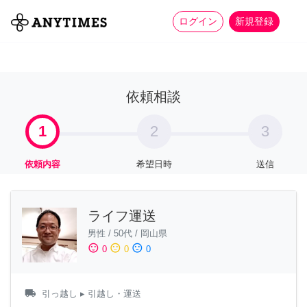
more_horiz
全て
修理・組立
家事
ログイン
新規登録
依頼相談
1
2
3
依頼内容
希望日時
送信
ライフ運送
男性
/
50代
/
岡山県
sentiment_satisfied
sentiment_neutral
sentiment_dissatisfied
0
0
0
local_shipping
引っ越し
▸ 引越し・運送