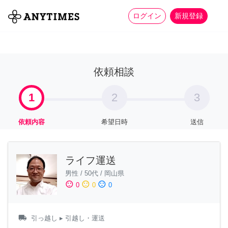
more_horiz
全て
修理・組立
家事
ログイン
新規登録
依頼相談
1
2
3
依頼内容
希望日時
送信
ライフ運送
男性
/
50代
/
岡山県
sentiment_satisfied
sentiment_neutral
sentiment_dissatisfied
0
0
0
local_shipping
引っ越し
▸ 引越し・運送