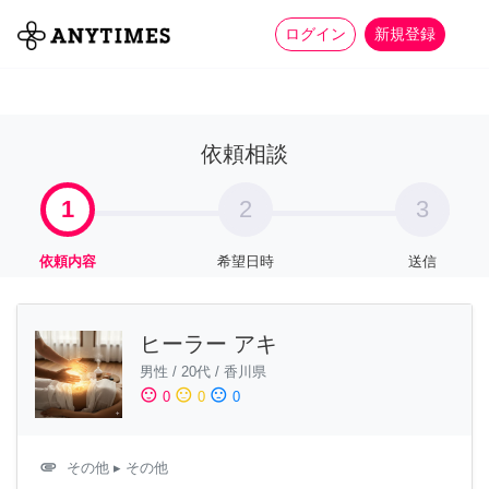
more_horiz
全て
修理・組立
家事
ログイン
新規登録
依頼相談
1
2
3
依頼内容
希望日時
送信
ヒーラー アキ
男性
/
20代
/
香川県
sentiment_satisfied
sentiment_neutral
sentiment_dissatisfied
0
0
0
attachment
その他
▸ その他