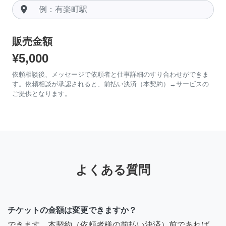
room
販売金額
¥5,000
依頼相談後、メッセージで依頼者と仕事詳細のすり合わせができま
す。依頼相談が承認されると、前払い決済（本契約）→サービスの
ご提供となります。
よくある質問
チケットの金額は変更できますか？
できます。本契約（依頼者様の前払い決済）前であれば、