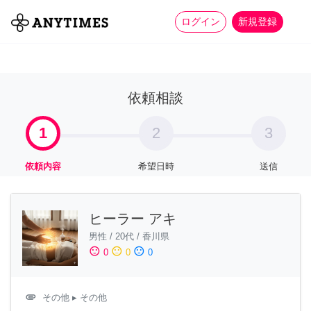
more_horiz
全て
修理・組立
家事
ログイン
新規登録
依頼相談
1
2
3
依頼内容
希望日時
送信
ヒーラー アキ
男性
/
20代
/
香川県
sentiment_satisfied
sentiment_neutral
sentiment_dissatisfied
0
0
0
attachment
その他
▸ その他