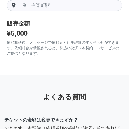
room
販売金額
¥5,000
依頼相談後、メッセージで依頼者と仕事詳細のすり合わせができま
す。依頼相談が承認されると、前払い決済（本契約）→サービスの
ご提供となります。
よくある質問
チケットの金額は変更できますか？
できます。本契約（依頼者様の前払い決済）前であれば、