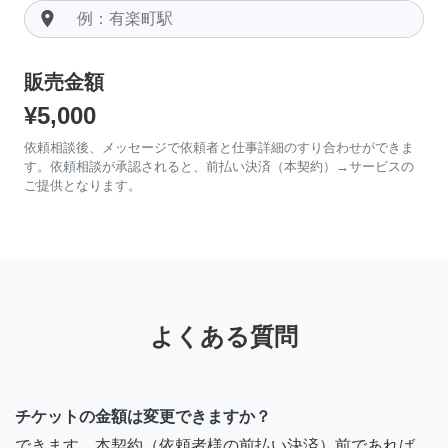
room
販売金額
¥5,000
依頼相談後、メッセージで依頼者と仕事詳細のすり合わせができま
す。依頼相談が承認されると、前払い決済（本契約）→サービスの
ご提供となります。
よくある質問
チケットの金額は変更できますか？
できます。本契約（依頼者様の前払い決済）前であれば、