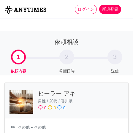
more_horiz
全て
修理・組立
家事
ログイン
新規登録
依頼相談
1
2
3
依頼内容
希望日時
送信
ヒーラー アキ
男性
/
20代
/
香川県
sentiment_satisfied
sentiment_neutral
sentiment_dissatisfied
0
0
0
attachment
その他
▸ その他