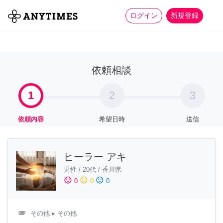
more_horiz
全て
修理・組立
家事
ログイン
新規登録
依頼相談
1
2
3
依頼内容
希望日時
送信
ヒーラー アキ
男性
/
20代
/
香川県
sentiment_satisfied
sentiment_neutral
sentiment_dissatisfied
0
0
0
attachment
その他
▸ その他