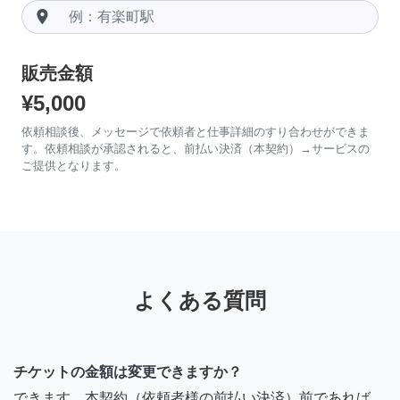
room
販売金額
¥5,000
依頼相談後、メッセージで依頼者と仕事詳細のすり合わせができま
す。依頼相談が承認されると、前払い決済（本契約）→サービスの
ご提供となります。
よくある質問
チケットの金額は変更できますか？
できます。本契約（依頼者様の前払い決済）前であれば、