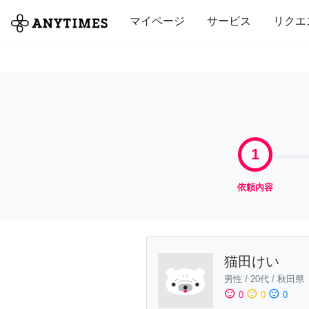
全て
修理・組立
家事
引っ越し
マイページ
サービス
リクエ
1
依頼内容
猫田けい
男性
/
20代
/
秋田県
sentiment_satisfied
sentiment_neutral
sentiment_dissatisfied
0
0
0