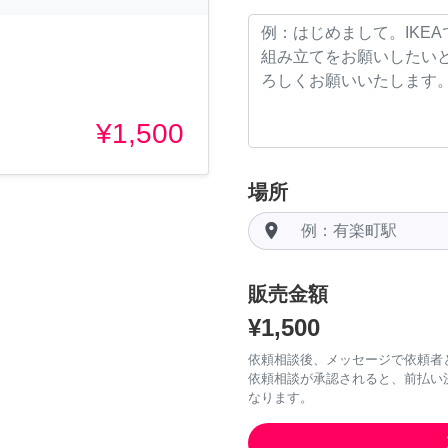
¥1,500
場所
room
販売金額
¥1,500
依頼相談後、メッセージで依頼者
依頼相談が承認されると、前払い
なります。