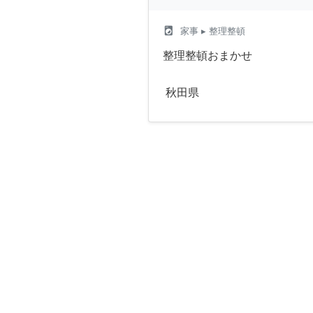
local_laundry_service
家事
▸ 整理整頓
整理整頓おまかせ
秋田県