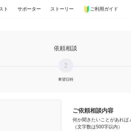
more_horiz
インテリア
趣味・習い事
ペット
料理
スト
サポーター
ストーリー
ご利用ガイド
依頼相談
2
希望日時
ご依頼相談内容
何か聞きたいことがあれば
（文字数は500字以内）