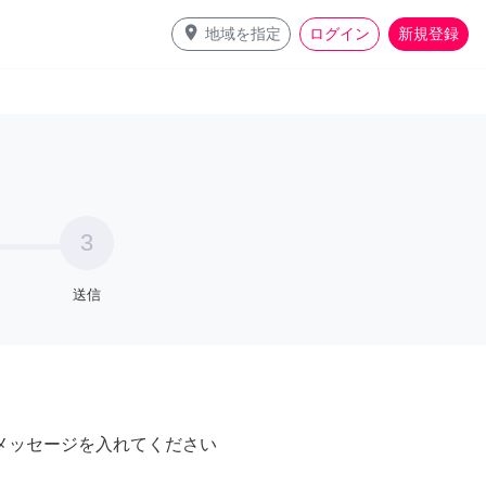
place
地域を指定
ログイン
新規登録
3
送信
メッセージを入れてください