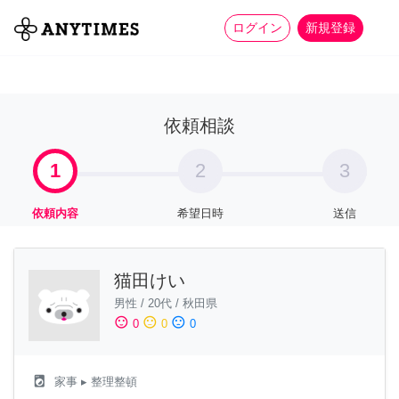
more_horiz
全て
修理・組立
家事
ログイン
新規登録
依頼相談
1
2
3
依頼内容
希望日時
送信
猫田けい
男性
/
20代
/
秋田県
sentiment_satisfied
sentiment_neutral
sentiment_dissatisfied
0
0
0
local_laundry_service
家事
▸ 整理整頓