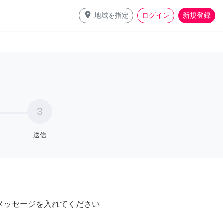
place
地域を指定
ログイン
新規登録
3
送信
メッセージを入れてください