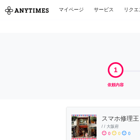
全て
修理・組立
家事
引っ越し
マイページ
サービス
リクエ
1
依頼内容
スマホ修理王
/
/
大阪府
sentiment_satisfied
sentiment_neutral
sentiment_dissatisfied
0
0
0