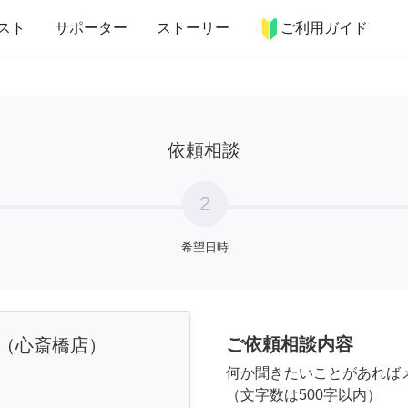
more_horiz
インテリア
趣味・習い事
ペット
料理
スト
サポーター
ストーリー
ご利用ガイド
依頼相談
2
希望日時
ご依頼相談内容
（心斎橋店）
何か聞きたいことがあれば
（文字数は500字以内）