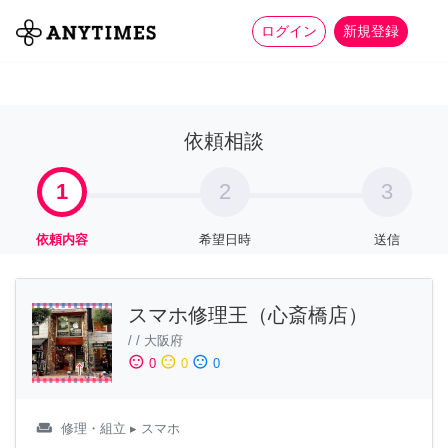
more_horiz
全て
修理・組立
家事
ログイン
新規登録
依頼相談
1
2
3
依頼内容
希望日時
送信
スマホ修理王（心斎橋店）
/
/
大阪府
sentiment_satisfied
sentiment_neutral
sentiment_dissatisfied
0
0
0
weekend
修理・組立
▸ スマホ