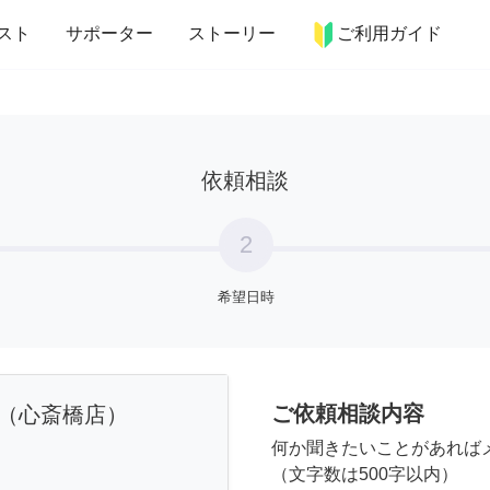
more_horiz
インテリア
趣味・習い事
ペット
料理
スト
サポーター
ストーリー
ご利用ガイド
依頼相談
2
希望日時
ご依頼相談内容
（心斎橋店）
何か聞きたいことがあれば
（文字数は500字以内）