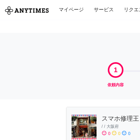
全て
修理・組立
家事
引っ越し
マイページ
サービス
リクエ
1
依頼内容
スマホ修理王
/
/
大阪府
sentiment_satisfied
sentiment_neutral
sentiment_dissatisfied
0
0
0