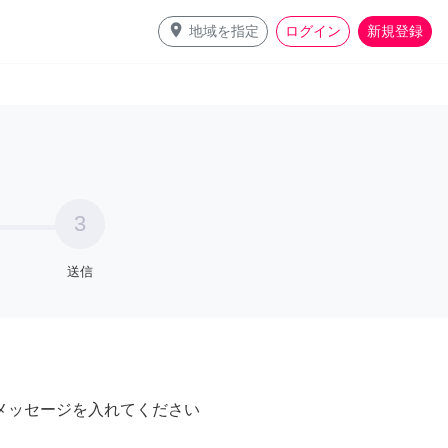
place
地域を指定
ログイン
新規登録
3
送信
メッセージを入れてください