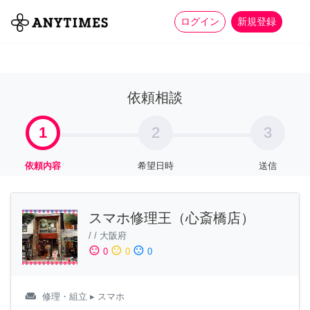
more_horiz
全て
修理・組立
家事
ログイン
新規登録
依頼相談
1
2
3
依頼内容
希望日時
送信
スマホ修理王（心斎橋店）
/
/
大阪府
sentiment_satisfied
sentiment_neutral
sentiment_dissatisfied
0
0
0
weekend
修理・組立
▸ スマホ