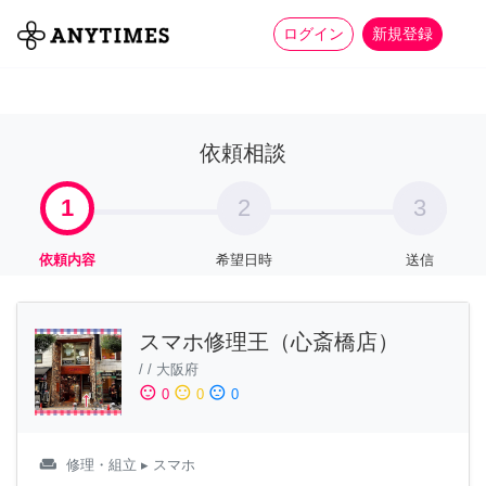
more_horiz
全て
修理・組立
家事
ログイン
新規登録
依頼相談
1
2
3
依頼内容
希望日時
送信
スマホ修理王（心斎橋店）
/
/
大阪府
sentiment_satisfied
sentiment_neutral
sentiment_dissatisfied
0
0
0
weekend
修理・組立
▸ スマホ