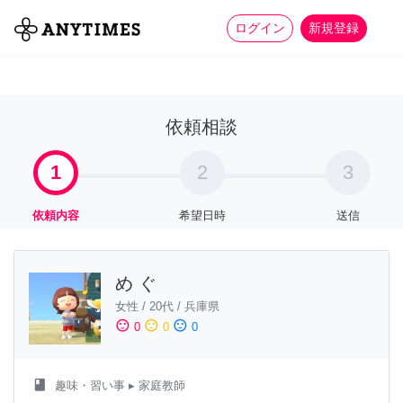
more_horiz
全て
修理・組立
家事
ログイン
新規登録
依頼相談
1
2
3
依頼内容
希望日時
送信
め ぐ
女性
/
20代
/
兵庫県
sentiment_satisfied
sentiment_neutral
sentiment_dissatisfied
0
0
0
class
趣味・習い事
▸ 家庭教師