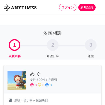
more_horiz
全て
修理・組立
家事
ログイン
新規登録
依頼相談
1
2
3
依頼内容
希望日時
送信
め ぐ
女性
/
20代
/
兵庫県
sentiment_satisfied
sentiment_neutral
sentiment_dissatisfied
0
0
0
class
趣味・習い事
▸ 家庭教師