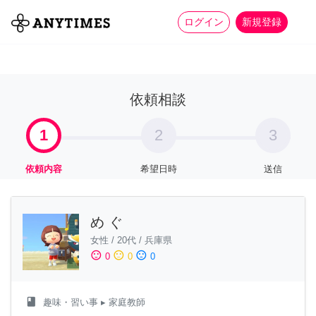
more_horiz
全て
修理・組立
家事
ログイン
新規登録
依頼相談
1
2
3
依頼内容
希望日時
送信
め ぐ
女性
/
20代
/
兵庫県
sentiment_satisfied
sentiment_neutral
sentiment_dissatisfied
0
0
0
class
趣味・習い事
▸ 家庭教師