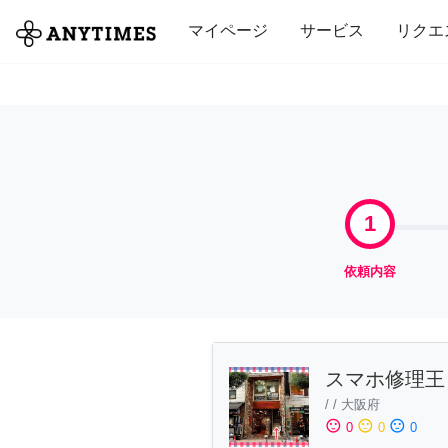
全て
修理・組立
家事
引っ越し
マイページ
サービス
リクエ
1
依頼内容
スマホ修理王
/
/
大阪府
sentiment_satisfied
sentiment_neutral
sentiment_dissatisfied
0
0
0