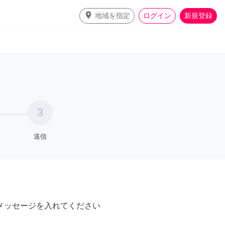
place
地域を指定
ログイン
新規登録
3
送信
メッセージを入れてください