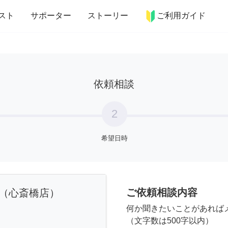
more_horiz
インテリア
趣味・習い事
ペット
料理
スト
サポーター
ストーリー
ご利用ガイド
依頼相談
2
希望日時
ご依頼相談内容
（心斎橋店）
何か聞きたいことがあれば
（文字数は500字以内）