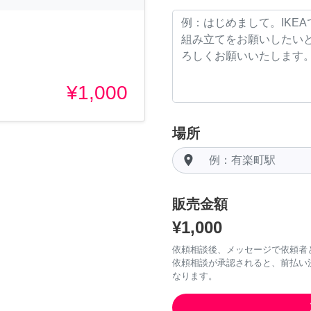
¥1,000
場所
room
販売金額
¥1,000
依頼相談後、メッセージで依頼者
依頼相談が承認されると、前払い
なります。