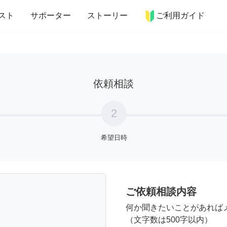
more_horiz
インテリア
趣味・習い事
ペット
料理
スト
サポーター
ストーリー
ご利用ガイド
依頼相談
2
希望日時
ご依頼相談内容
何か聞きたいことがあれば
（文字数は500字以内）