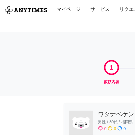
全て
修理・組立
家事
引っ越し
マイページ
サービス
リクエ
1
依頼内容
ワタナベケン
男性
/
30代
/
福岡県
sentiment_satisfied
sentiment_neutral
sentiment_dissatisfied
0
0
0