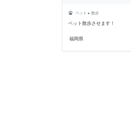
pets
ペット
▸ 散歩
ペット散歩させます！
福岡県