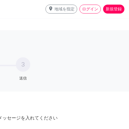
place
地域を指定
ログイン
新規登録
3
送信
メッセージを入れてください