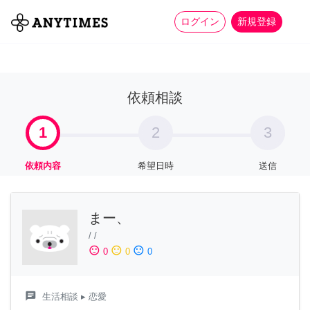
more_horiz
全て
修理・組立
家事
ログイン
新規登録
依頼相談
1
2
3
依頼内容
希望日時
送信
まー、
/
/
sentiment_satisfied
sentiment_neutral
sentiment_dissatisfied
0
0
0
chat
生活相談
▸ 恋愛