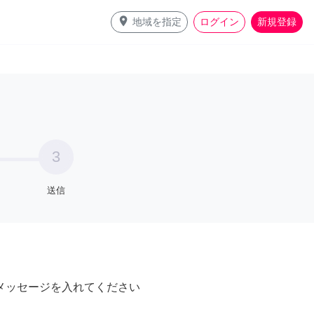
place
地域を指定
ログイン
新規登録
3
送信
メッセージを入れてください