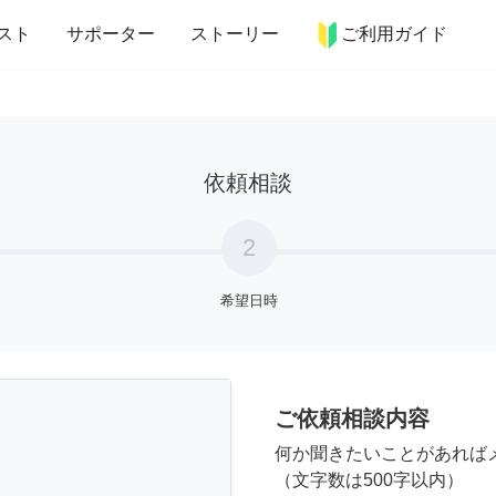
more_horiz
インテリア
趣味・習い事
ペット
料理
スト
サポーター
ストーリー
ご利用ガイド
依頼相談
2
希望日時
ご依頼相談内容
何か聞きたいことがあれば
（文字数は500字以内）