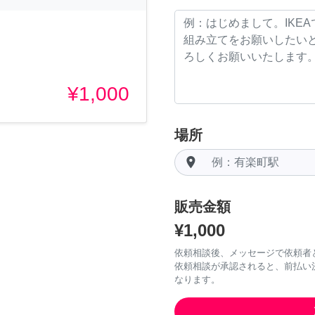
¥1,000
場所
room
販売金額
¥1,000
依頼相談後、メッセージで依頼者
依頼相談が承認されると、前払い
なります。