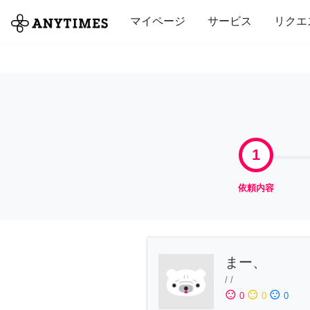
全て
修理・組立
家事
引っ越し
マイページ
サービス
リクエ
1
依頼内容
まー、
/
/
sentiment_satisfied
sentiment_neutral
sentiment_dissatisfied
0
0
0