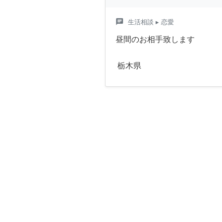
chat
生活相談
▸ 恋愛
昼間のお相手致します
栃木県