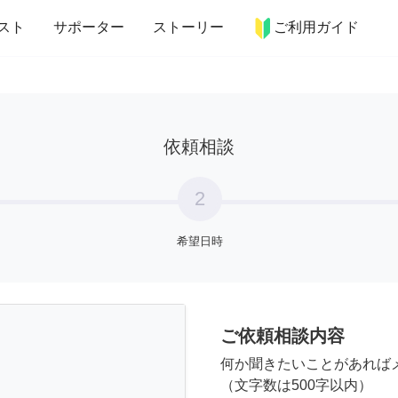
more_horiz
インテリア
趣味・習い事
ペット
料理
スト
サポーター
ストーリー
ご利用ガイド
依頼相談
2
希望日時
ご依頼相談内容
何か聞きたいことがあれば
（文字数は500字以内）