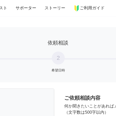
more_horiz
インテリア
趣味・習い事
ペット
料理
スト
サポーター
ストーリー
ご利用ガイド
依頼相談
2
希望日時
ご依頼相談内容
何か聞きたいことがあれば
（文字数は500字以内）