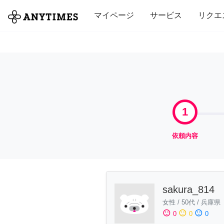
全て
修理・組立
家事
引っ越し
マイページ
サービス
リクエ
1
依頼内容
sakura_814
女性
/
50代
/
兵庫県
sentiment_satisfied
sentiment_neutral
sentiment_dissatisfied
0
0
0