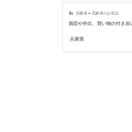
escalator_warning
高齢者
▸ 高齢者のお世話
病院や外出、買い物の付き添
兵庫県