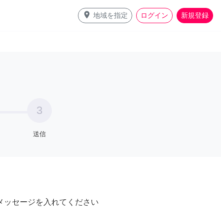
place
地域を指定
ログイン
新規登録
3
送信
メッセージを入れてください