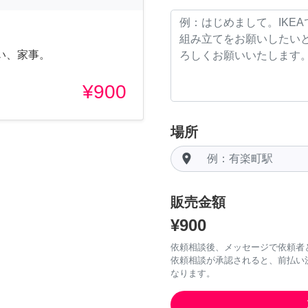
い、家事。
¥900
場所
room
販売金額
¥900
依頼相談後、メッセージで依頼者
依頼相談が承認されると、前払い
なります。