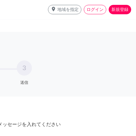
place
地域を指定
ログイン
新規登録
3
送信
メッセージを入れてください