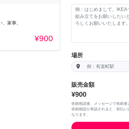
い、家事。
¥900
場所
room
販売金額
¥900
依頼相談後、メッセージで依頼者
依頼相談が承認されると、前払い
なります。