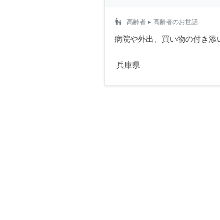
escalator_warning
高齢者
▸ 高齢者のお世話
病院や外出、買い物の付き添
兵庫県