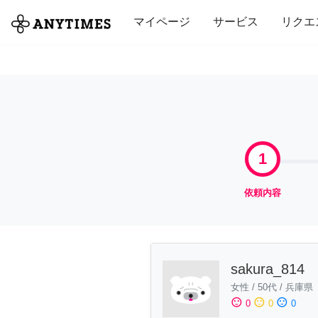
全て
修理・組立
家事
引っ越し
マイページ
サービス
リクエ
1
依頼内容
sakura_814
女性
/
50代
/
兵庫県
sentiment_satisfied
sentiment_neutral
sentiment_dissatisfied
0
0
0