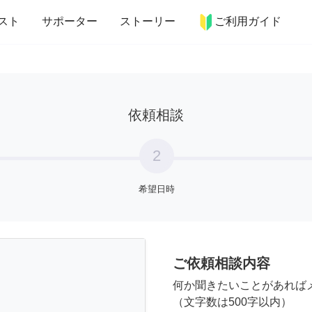
more_horiz
インテリア
趣味・習い事
ペット
料理
スト
サポーター
ストーリー
ご利用ガイド
依頼相談
2
希望日時
ご依頼相談内容
何か聞きたいことがあれば
（文字数は500字以内）