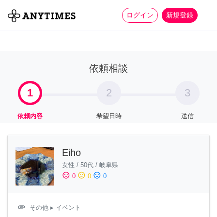
more_horiz
全て
修理・組立
家事
ログイン
新規登録
依頼相談
1
2
3
依頼内容
希望日時
送信
Eiho
女性
/
50代
/
岐阜県
sentiment_satisfied
sentiment_neutral
sentiment_dissatisfied
0
0
0
attachment
その他
▸ イベント