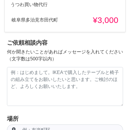
うつわ買い物代行
¥3,000
岐阜県多治見市田代町
ご依頼相談内容
何か聞きたいことがあればメッセージを入れてください
（文字数は500字以内）
場所
room