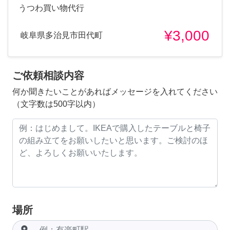
うつわ買い物代行
¥3,000
岐阜県多治見市田代町
ご依頼相談内容
何か聞きたいことがあればメッセージを入れてください
（文字数は500字以内）
場所
room