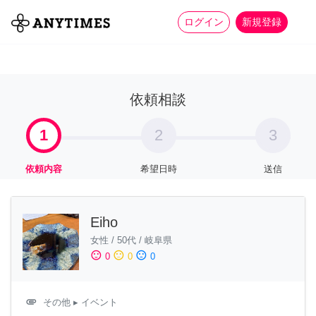
more_horiz
全て
修理・組立
家事
ログイン
新規登録
依頼相談
1
2
3
依頼内容
希望日時
送信
Eiho
女性
/
50代
/
岐阜県
sentiment_satisfied
sentiment_neutral
sentiment_dissatisfied
0
0
0
attachment
その他
▸ イベント