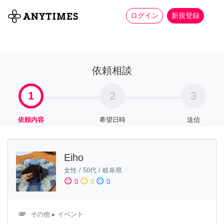
more_horiz
全て
修理・組立
家事
ログイン
新規登録
依頼相談
1
2
3
依頼内容
希望日時
送信
Eiho
女性
/
50代
/
岐阜県
sentiment_satisfied
sentiment_neutral
sentiment_dissatisfied
0
0
0
attachment
その他
▸ イベント