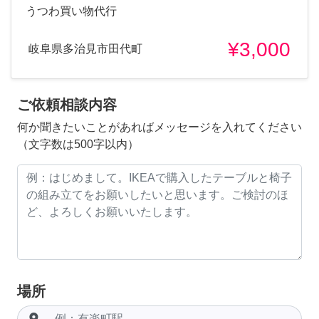
うつわ買い物代行
¥3,000
岐阜県多治見市田代町
ご依頼相談内容
何か聞きたいことがあればメッセージを入れてください
（文字数は500字以内）
場所
room