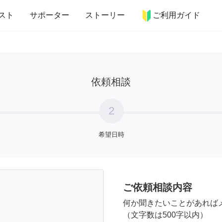
more_horiz
インテリア
趣味・習い事
ペット
料理
スト
サポーター
ストーリー
ご利用ガイド
依頼相談
2
希望日時
ご依頼相談内容
何か聞きたいことがあれば
（文字数は500字以内）