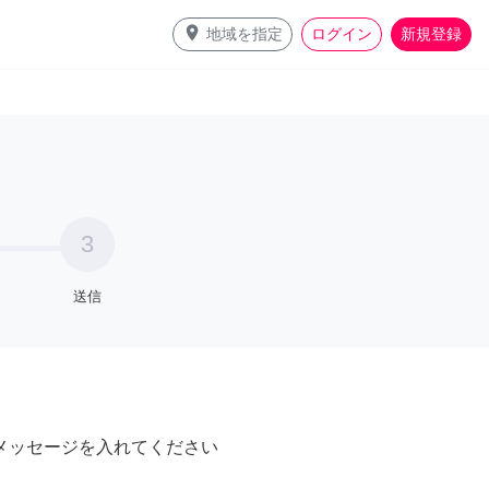
place
地域を指定
ログイン
新規登録
3
送信
メッセージを入れてください