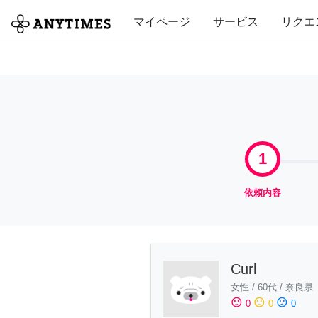
全て
修理・組立
家事
引っ越し
マイページ
サービス
リクエ
1
依頼内容
Curl
女性
/
60代
/
奈良県
sentiment_satisfied
sentiment_neutral
sentiment_dissatisfied
0
0
0