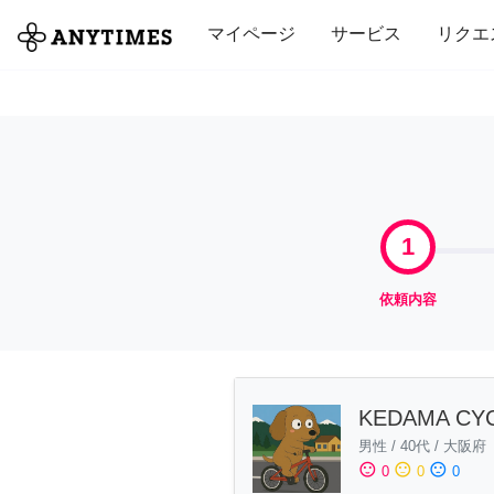
全て
修理・組立
家事
引っ越し
マイページ
サービス
リクエ
1
依頼内容
KEDAMA CY
男性
/
40代
/
大阪府
sentiment_satisfied
sentiment_neutral
sentiment_dissatisfied
0
0
0