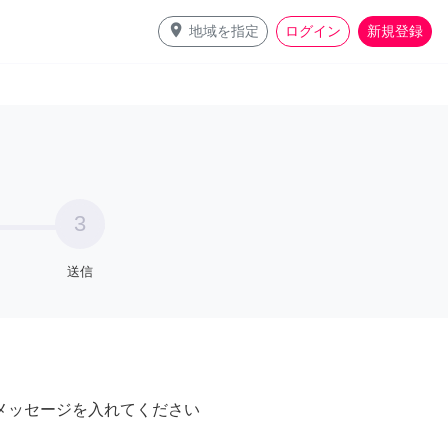
place
地域を指定
ログイン
新規登録
3
送信
メッセージを入れてください