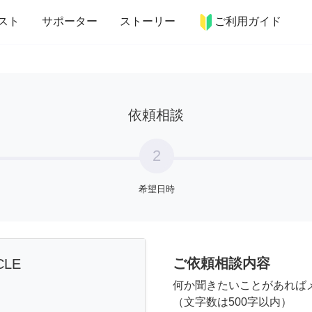
more_horiz
インテリア
趣味・習い事
ペット
料理
スト
サポーター
ストーリー
ご利用ガイド
依頼相談
2
希望日時
ご依頼相談内容
CLE
何か聞きたいことがあれば
（文字数は500字以内）