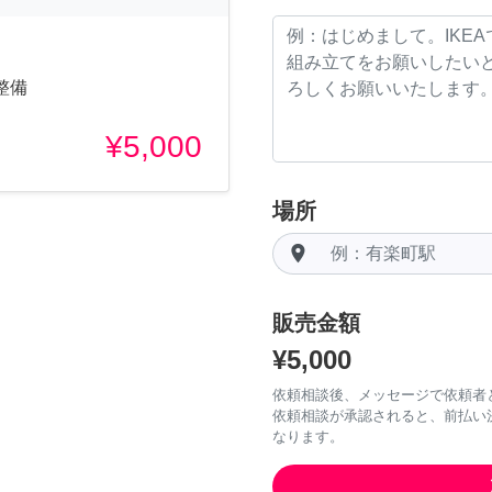
整備
¥5,000
場所
room
販売金額
¥5,000
依頼相談後、メッセージで依頼者
依頼相談が承認されると、前払い
なります。