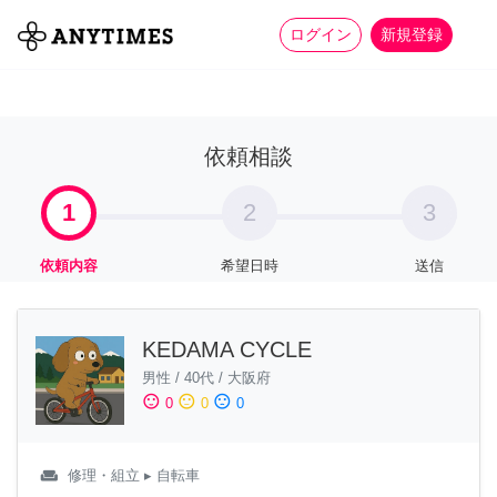
more_horiz
全て
修理・組立
家事
ログイン
新規登録
依頼相談
1
2
3
依頼内容
希望日時
送信
KEDAMA CYCLE
男性
/
40代
/
大阪府
sentiment_satisfied
sentiment_neutral
sentiment_dissatisfied
0
0
0
weekend
修理・組立
▸ 自転車