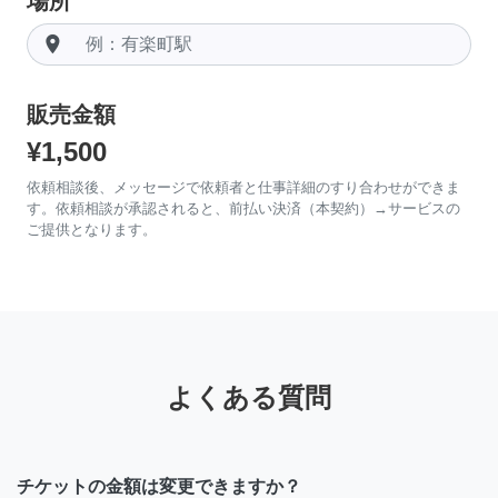
場所
room
販売金額
¥1,500
依頼相談後、メッセージで依頼者と仕事詳細のすり合わせができま
す。依頼相談が承認されると、前払い決済（本契約）→サービスの
ご提供となります。
よくある質問
チケットの金額は変更できますか？