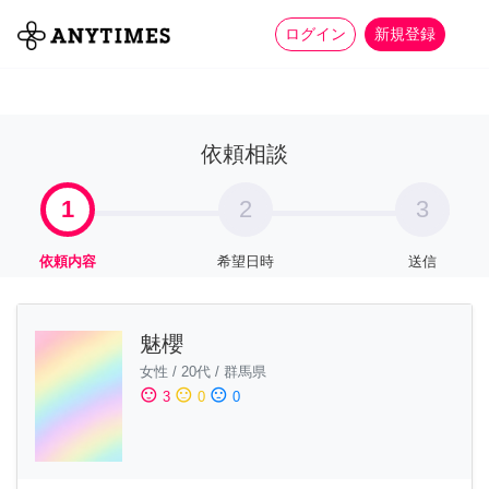
more_horiz
全て
修理・組立
家事
ログイン
新規登録
依頼相談
1
2
3
依頼内容
希望日時
送信
魅櫻
女性
/
20代
/
群馬県
sentiment_satisfied
sentiment_neutral
sentiment_dissatisfied
3
0
0