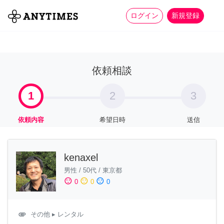
more_horiz
全て
修理・組立
家事
ログイン
新規登録
依頼相談
1
2
3
依頼内容
希望日時
送信
kenaxel
男性
/
50代
/
東京都
sentiment_satisfied
sentiment_neutral
sentiment_dissatisfied
0
0
0
attachment
その他
▸ レンタル