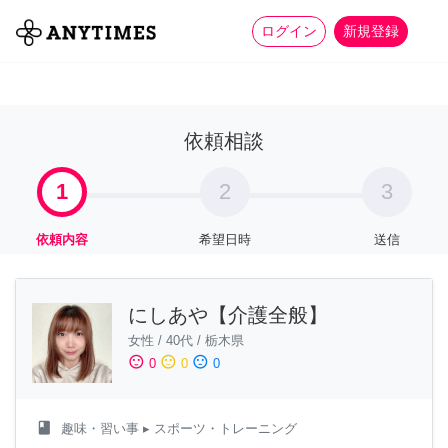
more_horiz
全て
修理・組立
家事
ログイン
新規登録
依頼相談
1
2
3
依頼内容
希望日時
送信
にしあや【介護全般】
女性
/
40代
/
栃木県
sentiment_satisfied
sentiment_neutral
sentiment_dissatisfied
0
0
0
class
趣味・習い事
▸ スポーツ・トレーニング