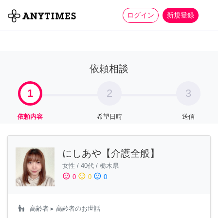
more_horiz
全て
修理・組立
家事
ログイン
新規登録
依頼相談
1
2
3
依頼内容
希望日時
送信
にしあや【介護全般】
女性
/
40代
/
栃木県
sentiment_satisfied
sentiment_neutral
sentiment_dissatisfied
0
0
0
escalator_warning
高齢者
▸ 高齢者のお世話