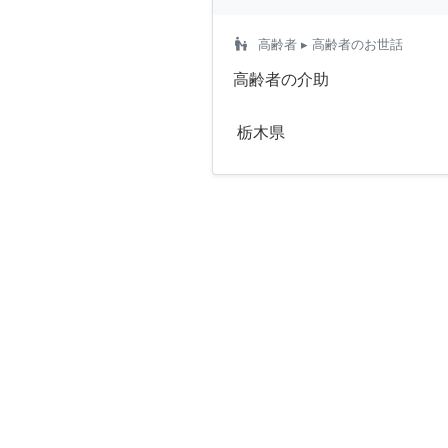
escalator_warning
高齢者
▸ 高齢者のお世話
高齢者の介助
栃木県