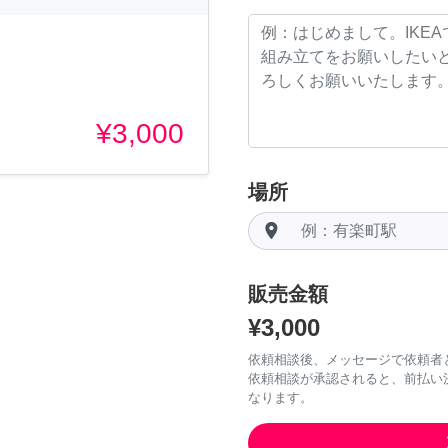
¥3,000
場所
room
販売金額
¥3,000
依頼相談後、メッセージで依頼者
依頼相談が承認されると、前払い
なります。