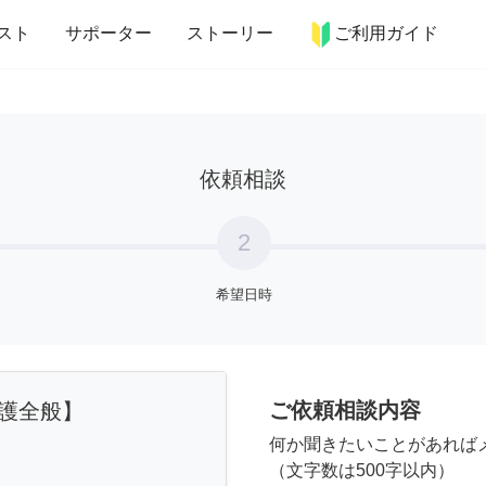
more_horiz
インテリア
趣味・習い事
ペット
料理
スト
サポーター
ストーリー
ご利用ガイド
依頼相談
2
希望日時
ご依頼相談内容
護全般】
何か聞きたいことがあれば
（文字数は500字以内）