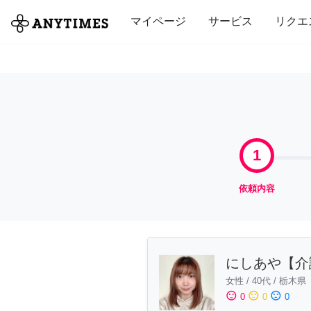
全て
修理・組立
家事
引っ越し
マイページ
サービス
リクエ
1
依頼内容
にしあや【介
女性
/
40代
/
栃木県
sentiment_satisfied
sentiment_neutral
sentiment_dissatisfied
0
0
0