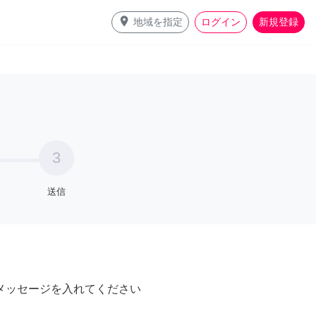
place
地域を指定
ログイン
新規登録
3
送信
メッセージを入れてください