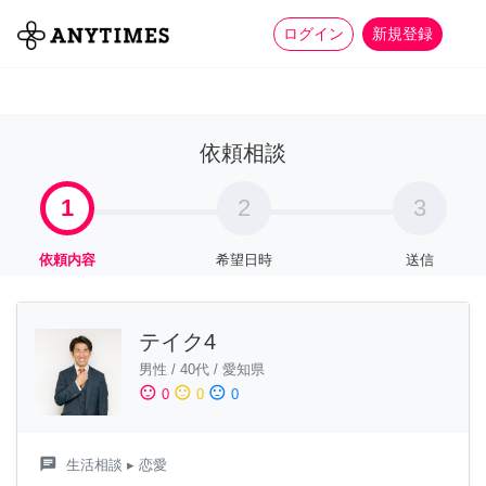
more_horiz
全て
修理・組立
家事
ログイン
新規登録
依頼相談
1
2
3
依頼内容
希望日時
送信
テイク4
男性
/
40代
/
愛知県
sentiment_satisfied
sentiment_neutral
sentiment_dissatisfied
0
0
0
chat
生活相談
▸ 恋愛