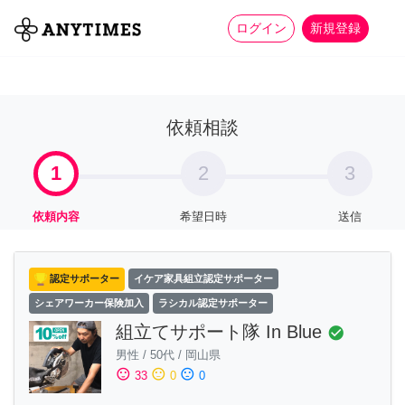
more_horiz
全て
修理・組立
家事
ログイン
新規登録
依頼相談
1
2
3
依頼内容
希望日時
送信
認定サポーター
イケア家具組立認定サポーター
シェアワーカー保険加入
ラシカル認定サポーター
組立てサポート隊 In Blue
check_circle
男性
/
50代
/
岡山県
sentiment_satisfied
sentiment_neutral
sentiment_dissatisfied
33
0
0