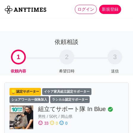
more_horiz
全て
修理・組立
家事
ログイン
新規登録
依頼相談
1
2
3
依頼内容
希望日時
送信
認定サポーター
イケア家具組立認定サポーター
シェアワーカー保険加入
ラシカル認定サポーター
組立てサポート隊 In Blue
check_circle
男性
/
50代
/
岡山県
sentiment_satisfied
sentiment_neutral
sentiment_dissatisfied
33
0
0