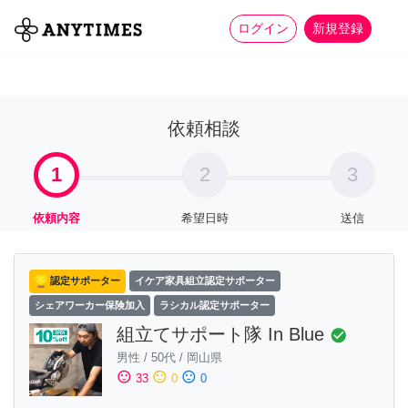
more_horiz
全て
修理・組立
家事
ログイン
新規登録
依頼相談
1
2
3
依頼内容
希望日時
送信
認定サポーター
イケア家具組立認定サポーター
シェアワーカー保険加入
ラシカル認定サポーター
組立てサポート隊 In Blue
check_circle
男性
/
50代
/
岡山県
sentiment_satisfied
sentiment_neutral
sentiment_dissatisfied
33
0
0