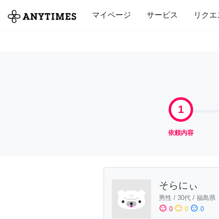
全て
修理・組立
家事
引っ越し
マイページ
サービス
リクエ
1
依頼内容
そらにぃ
男性
/
30代
/
福島県
sentiment_satisfied
sentiment_neutral
sentiment_dissatisfied
0
0
0