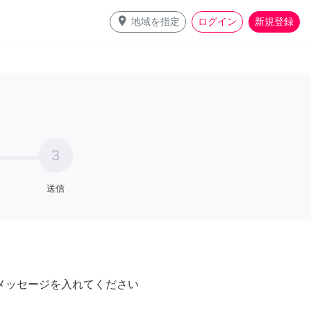
place
地域を指定
ログイン
新規登録
3
送信
メッセージを入れてください