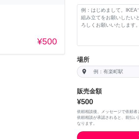
¥500
場所
room
販売金額
¥500
依頼相談後、メッセージで依頼者
依頼相談が承認されると、前払い
なります。