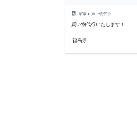
local_laundry_service
家事
▸ 買い物代行
買い物代行いたします！
福島県