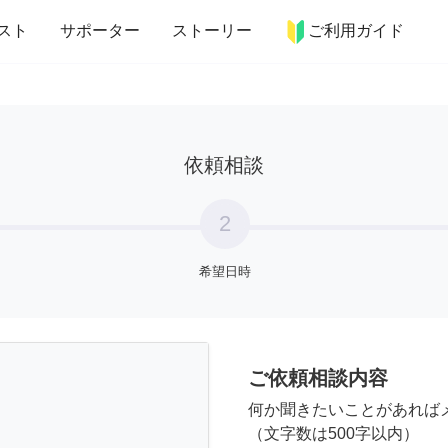
more_horiz
インテリア
趣味・習い事
ペット
料理
スト
サポーター
ストーリー
ご利用ガイド
依頼相談
2
希望日時
ご依頼相談内容
何か聞きたいことがあれば
（文字数は500字以内）