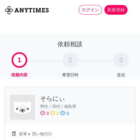
more_horiz
全て
修理・組立
家事
ログイン
新規登録
依頼相談
1
2
3
依頼内容
希望日時
送信
そらにぃ
男性
/
30代
/
福島県
sentiment_satisfied
sentiment_neutral
sentiment_dissatisfied
0
0
0
local_laundry_service
家事
▸ 買い物代行