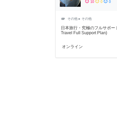
sentiment_satisfied
sentiment_neutral
sentiment_dissatisfied
10
0
0
attachment
その他
▸ その他
日本旅行・究極のフルサポートプラン 
Travel Full Support Plan)
オンライン