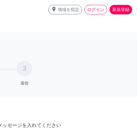
place
地域を指定
ログイン
新規登録
3
送信
メッセージを入れてください