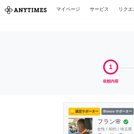
全て
修理・組立
家事
引っ越し
マイページ
サービス
リクエ
1
依頼内容
認定サポーター
Bronze サポーター
フラン🌸
check_circle
女性
/
40代
/
埼玉県