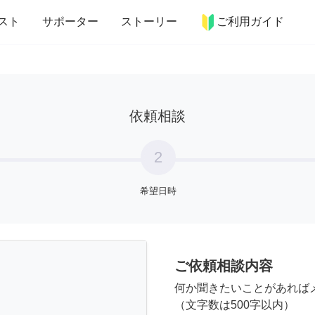
more_horiz
インテリア
趣味・習い事
ペット
料理
スト
サポーター
ストーリー
ご利用ガイド
依頼相談
2
希望日時
ご依頼相談内容
何か聞きたいことがあれば
（文字数は500字以内）